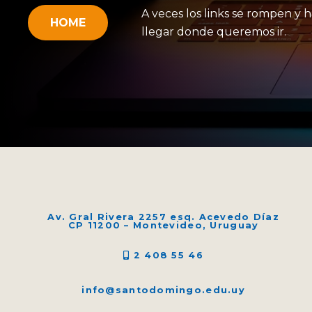
A veces los links se rompen y h
HOME
llegar donde queremos ir.
Av. Gral Rivera 2257 esq. Acevedo Díaz
CP 11200 – Montevideo, Uruguay
2 408 55 46
info@santodomingo.edu.uy